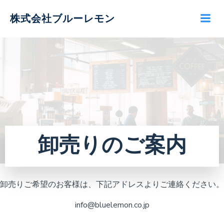
コ
株式会社ブルーレモン
ン
テ
ン
ツ
へ
ス
キ
ッ
プ
卸売りのご案内
卸売りご希望のお客様は、下記アドレスよりご連絡ください。
info@bluelemon.co.jp